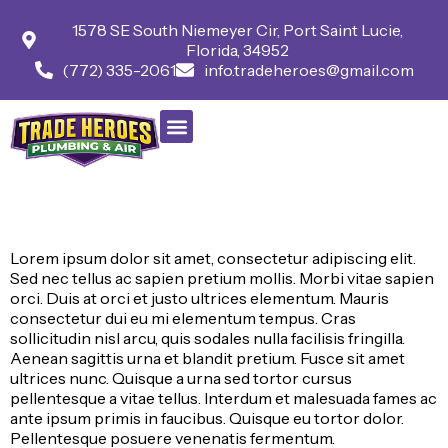
1578 SE South Niemeyer Cir, Port Saint Lucie,
Florida, 34952
(772) 335-2061
info.tradeheroes@gmail.com
Post 3
Lorem ipsum dolor sit amet, consectetur adipiscing elit.
Sed nec tellus ac sapien pretium mollis. Morbi vitae sapien
orci. Duis at orci et justo ultrices elementum. Mauris
consectetur dui eu mi elementum tempus. Cras
sollicitudin nisl arcu, quis sodales nulla facilisis fringilla.
Aenean sagittis urna et blandit pretium. Fusce sit amet
ultrices nunc. Quisque a urna sed tortor cursus
pellentesque a vitae tellus. Interdum et malesuada fames ac
ante ipsum primis in faucibus. Quisque eu tortor dolor.
Pellentesque posuere venenatis fermentum.