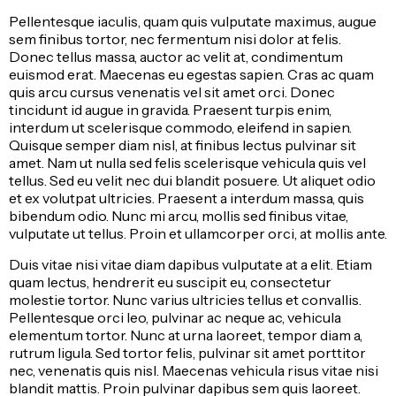
Pellentesque iaculis, quam quis vulputate maximus, augue
sem finibus tortor, nec fermentum nisi dolor at felis.
Donec tellus massa, auctor ac velit at, condimentum
euismod erat. Maecenas eu egestas sapien. Cras ac quam
quis arcu cursus venenatis vel sit amet orci. Donec
tincidunt id augue in gravida. Praesent turpis enim,
interdum ut scelerisque commodo, eleifend in sapien.
Quisque semper diam nisl, at finibus lectus pulvinar sit
amet. Nam ut nulla sed felis scelerisque vehicula quis vel
tellus. Sed eu velit nec dui blandit posuere. Ut aliquet odio
et ex volutpat ultricies. Praesent a interdum massa, quis
bibendum odio. Nunc mi arcu, mollis sed finibus vitae,
vulputate ut tellus. Proin et ullamcorper orci, at mollis ante.
Duis vitae nisi vitae diam dapibus vulputate at a elit. Etiam
quam lectus, hendrerit eu suscipit eu, consectetur
molestie tortor. Nunc varius ultricies tellus et convallis.
Pellentesque orci leo, pulvinar ac neque ac, vehicula
elementum tortor. Nunc at urna laoreet, tempor diam a,
rutrum ligula. Sed tortor felis, pulvinar sit amet porttitor
nec, venenatis quis nisl. Maecenas vehicula risus vitae nisi
blandit mattis. Proin pulvinar dapibus sem quis laoreet.